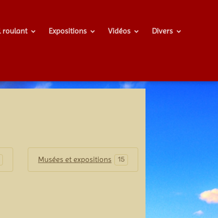
l roulant
Expositions
Vidéos
Divers
Musées et expositions
15