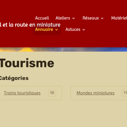
Accueil
Ateliers
Réseaux
Matérie
l et la route en miniature
Annuaire
Astuces
Tourisme
Catégories
Trains touristiques
Mondes miniatures
18
11