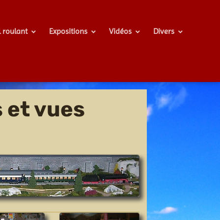
l roulant
Expositions
Vidéos
Divers
 et vues