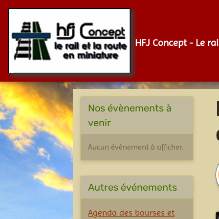
HFJ Concept - Le rai
Nos évènements à
venir
Aucun évènement à afficher.
Autres événements
Agenda des bourses et