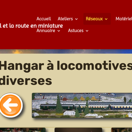
Accueil
Ateliers
Réseaux
Matérie
l et la route en miniature
Annuaire
Astuces
Hangar à locomotives
diverses