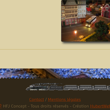
Contact
/
Mentions légales
©
HFJ Concept - Tous droits réservés - Création
HubertWe