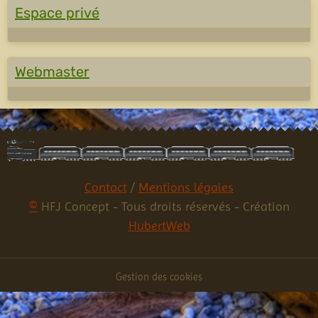
Espace privé
Webmaster
Contact
/
Mentions légales
©
HFJ Concept - Tous droits réservés - Création
HubertWeb
Gestion des cookies