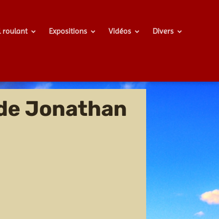
l roulant
Expositions
Vidéos
Divers
 de Jonathan