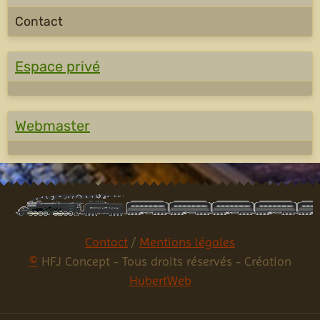
Contact
Espace privé
Webmaster
Contact
/
Mentions légales
©
HFJ Concept - Tous droits réservés - Création
HubertWeb