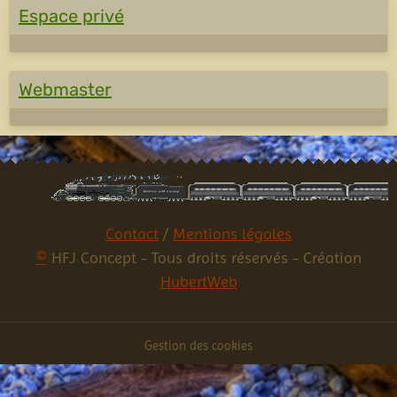
Espace privé
Webmaster
Contact
/
Mentions légales
©
HFJ Concept - Tous droits réservés - Création
HubertWeb
Gestion des cookies