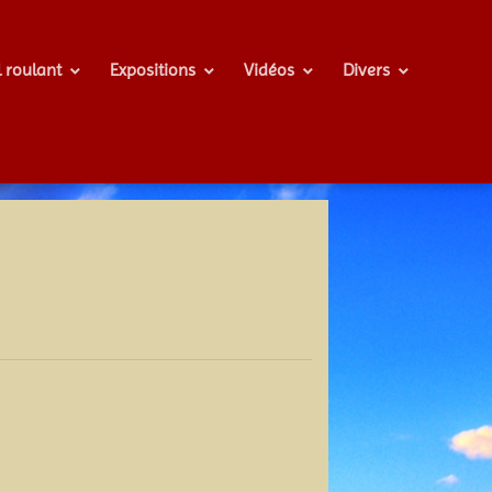
l roulant
Expositions
Vidéos
Divers