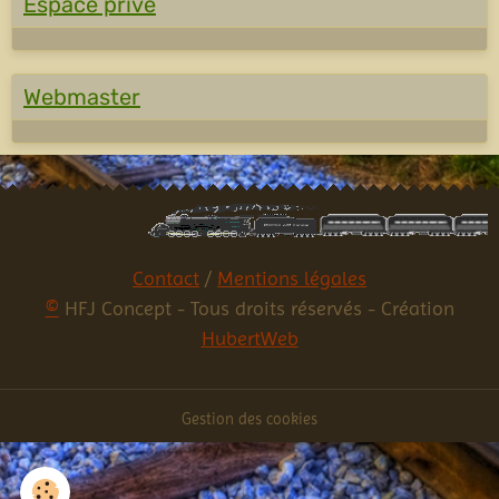
Espace privé
Webmaster
Contact
/
Mentions légales
©
HFJ Concept - Tous droits réservés - Création
HubertWeb
Gestion des cookies