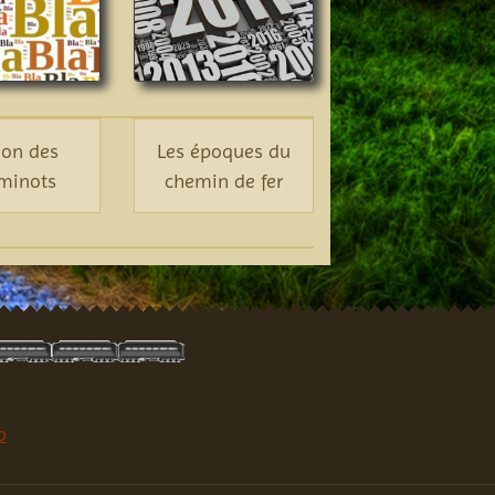
gon des
Les époques du
minots
chemin de fer
b