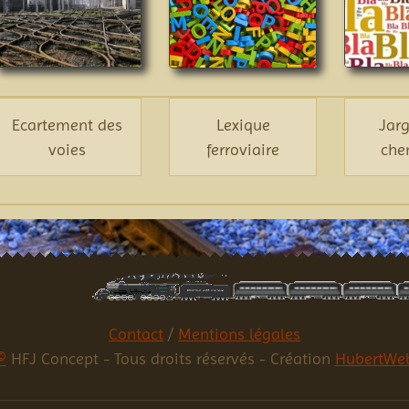
Ecartement des
Lexique
Jar
voies
ferroviaire
che
Contact
/
Mentions légales
©
HFJ Concept - Tous droits réservés - Création
HubertWe