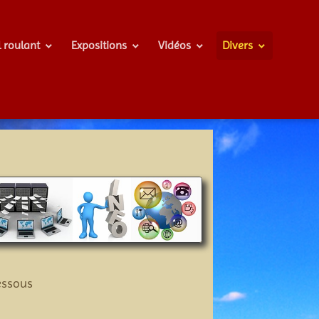
l roulant
Expositions
Vidéos
Divers
essous