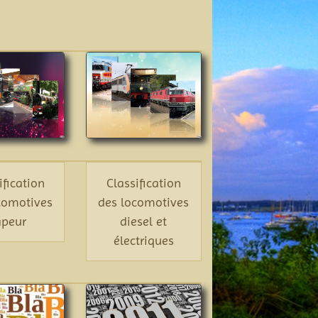
ification
Classification
comotives
des locomotives
apeur
diesel et
électriques