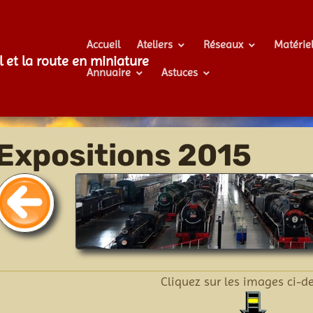
Accueil
Ateliers
Réseaux
Matérie
l et la route en miniature
Annuaire
Astuces
Expositions 2015
Cliquez sur les images ci-d