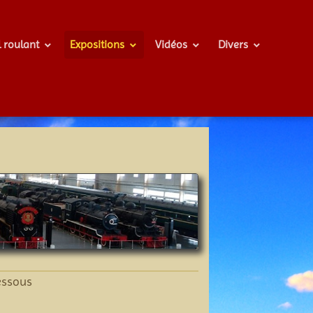
l roulant
Expositions
Vidéos
Divers
essous