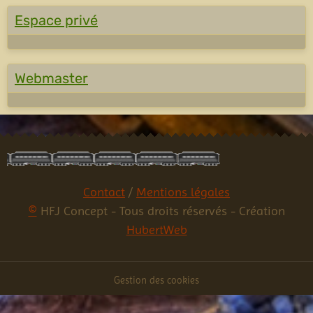
Espace privé
Webmaster
Contact
/
Mentions légales
©
HFJ Concept - Tous droits réservés - Création
HubertWeb
Gestion des cookies